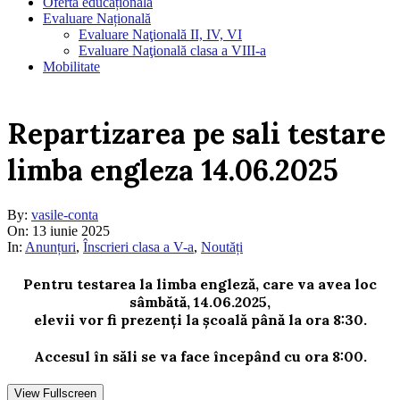
Oferta educațională
Evaluare Națională
Evaluare Naţională II, IV, VI
Evaluare Naţională clasa a VIII-a
Mobilitate
Repartizarea pe sali testare
limba engleza 14.06.2025
By:
vasile-conta
On:
13 iunie 2025
In:
Anunțuri
,
Înscrieri clasa a V-a
,
Noutăți
Pentru testarea la limba engleză, care va avea loc
sâmbătă, 14.06.2025,
elevii vor fi prezenți la școală până la ora 8:30.
Accesul în săli se va face începând cu ora 8:00.
View Fullscreen