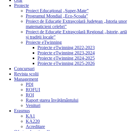
Orar
Proiecte
Proiect Educațional „Super-Mate”
Programul Mondial „Eco-Școala”
Proiect de Educație Extrașcolară Județean „Istoria unor
matematicieni celebri”
Proiect de Educație Extrașcolară Regional „Istorie, artă
și tradiții locale”
Proiecte eTwinning
Proiecte eTwinning 2022-2023
Proiecte eTwinning 2023-2024
Proiecte eTwinning 2024-2025
Proiecte eTwinning 2025-2026
Concursuri
Revista școlii
Management
PDI
ROFUI
ROI
Raport starea învățământului
Venituri
Erasmus
KA1
KA220
Acreditare