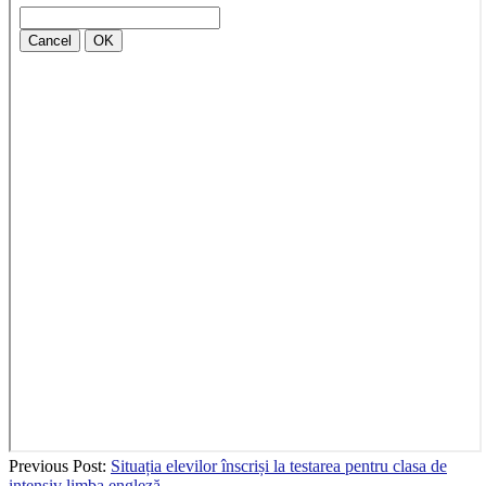
2025-
Previous Post:
Situația elevilor înscriși la testarea pentru clasa de
06-
intensiv limba engleză