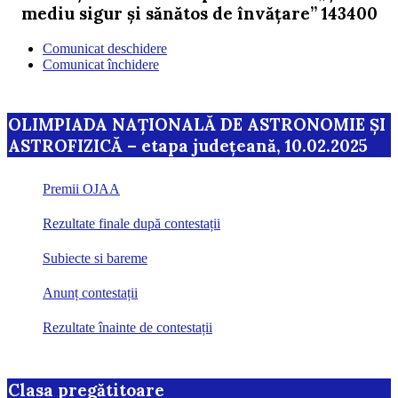
mediu sigur și sănătos de învățare” 143400
Comunicat deschidere
Comunicat închidere
OLIMPIADA NAȚIONALĂ DE ASTRONOMIE ȘI
ASTROFIZICĂ – etapa județeană, 10.02.2025
Premii OJAA
Rezultate finale după contestații
Subiecte si bareme
Anunț contestații
Rezultate înainte de contestații
Clasa pregătitoare