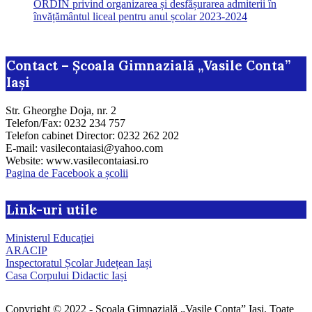
ORDIN privind organizarea și desfășurarea admiterii în
învățământul liceal pentru anul școlar 2023-2024
Contact – Școala Gimnazială „Vasile Conta”
Iași
Str. Gheorghe Doja, nr. 2
Telefon/Fax: 0232 234 757
Telefon cabinet Director: 0232 262 202
E-mail: vasilecontaiasi@yahoo.com
Website: www.vasilecontaiasi.ro
Pagina de Facebook a școlii
Link-uri utile
Ministerul Educației
ARACIP
Inspectoratul Școlar Județean Iași
Casa Corpului Didactic Iași
Copyright © 2022 - Școala Gimnazială „Vasile Conta” Iași. Toate