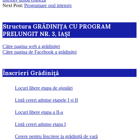
13
Next Post:
Programare oral intensiv
Structura GRĂDINIȚA CU PROGRAM
PRELUNGIT NR. 3, IAȘI
Către pagina web a grădiniței
Către pagina de Facebook a grădiniței
Înscrieri Grădiniță
Locuri libere etapa de ajustări
Listă cereri admise etapele I și II
Locuri libere etapa a II-a
Listă cereri admise etapa I
Cerere pentru înscriere la grădiniță de vară