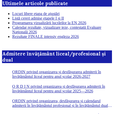
Ultimele articole publicate
Locuri libere etapa de ajustări
Listă cereri admise etapele I și II
Programarea vizualizării lucrărilor la EN 2026
Calendar rezultate, vizualizare teze, contestatii Evaluare
Națională 2026
Rezultate FINALE intensiv engleza 2026
Admitere învățământ liceal/profesional și
dual
ORDIN privind organizarea și desfășurarea admiterii în
învățământul liceal pentru anul școlar 2026-2027
O R D I N privind organizarea și desfășurarea admiterii în
învățământul liceal pentru anul școlar 2025—2026
ORDIN privind organizarea, desfășurarea și calendarul
admiterii în învățământul profesional și în învățământul dual
pentru anul școlar 2023-2024