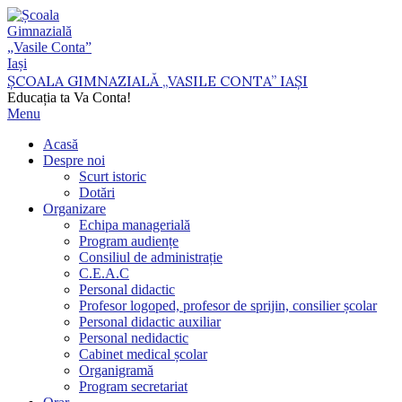
Skip
to
content
ȘCOALA GIMNAZIALĂ „VASILE CONTA” IAȘI
Educația ta Va Conta!
Primary
Menu
Navigation
Acasă
Menu
Despre noi
Scurt istoric
Dotări
Organizare
Echipa managerială
Program audiențe
Consiliul de administrație
C.E.A.C
Personal didactic
Profesor logoped, profesor de sprijin, consilier școlar
Personal didactic auxiliar
Personal nedidactic
Cabinet medical școlar
Organigramă
Program secretariat