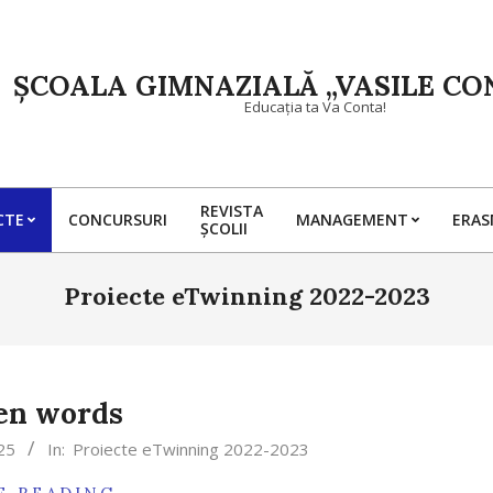
ȘCOALA GIMNAZIALĂ „VASILE CON
Educația ta Va Conta!
REVISTA
CTE
CONCURSURI
MANAGEMENT
ERA
ȘCOLII
Primary
Navigation
Menu
Proiecte eTwinning 2022-2023
en words
25
In:
Proiecte eTwinning 2022-2023