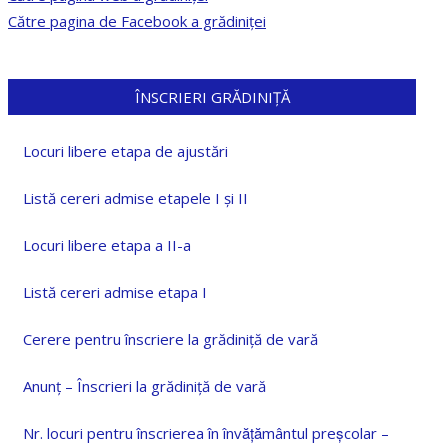
Către pagina de Facebook a grădiniței
ÎNSCRIERI GRĂDINIȚĂ
Locuri libere etapa de ajustări
Listă cereri admise etapele I și II
Locuri libere etapa a II-a
Listă cereri admise etapa I
Cerere pentru înscriere la grădiniță de vară
Anunț – Înscrieri la grădiniță de vară
Nr. locuri pentru înscrierea în învățământul preșcolar –