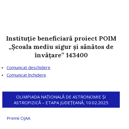
Instituție beneficiară proiect POIM
„Școala mediu sigur și sănătos de
învățare” 143400
Comunicat deschidere
Comunicat închidere
OLIMPIADA NAȚIONALĂ DE ASTRONOMIE ȘI
ASTROFIZICĂ – ETAPA JUDEȚEANĂ, 10.02.2025
Premii OJAA