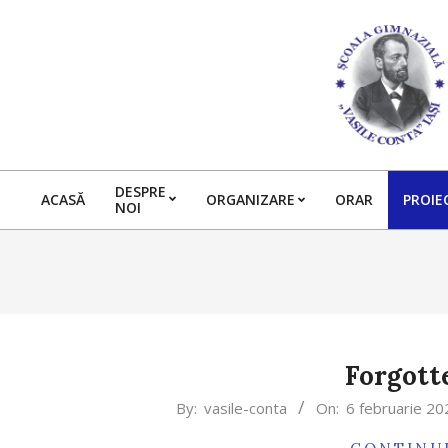
Skip
to
content
DESPRE
ACASĂ
ORGANIZARE
ORAR
PROIE
NOI
Forgott
2025-
By:
vasile-conta
On:
6 februarie 20
02-