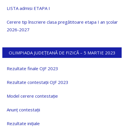
LISTA admisi ETAPA I
Cerere tip înscriere clasa pregătitoare etapa I an școlar
2026-2027
OLIMPIADA JUDEȚEANĂ DE FIZICĂ – 5 MARTIE 2023
Rezultate finale OJF 2023
Rezultate contestații OJF 2023
Model cerere contestație
Anunț contestații
Rezultate inițiale