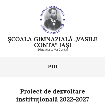
Skip
to
content
ȘCOALA GIMNAZIALĂ „VASILE
CONTA” IAȘI
Educația ta Va Conta!
Primary
PDI
Navigation
Menu
Proiect de dezvoltare
instituțională 2022-2027