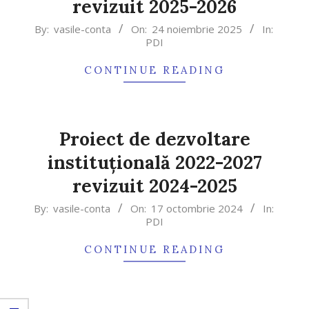
revizuit 2025-2026
2025-
By:
vasile-conta
On:
24 noiembrie 2025
In:
PDI
11-
24
CONTINUE READING
Proiect de dezvoltare
instituțională 2022-2027
revizuit 2024-2025
2024-
By:
vasile-conta
On:
17 octombrie 2024
In:
PDI
10-
17
CONTINUE READING