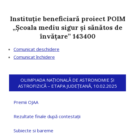
Instituție beneficiară proiect POIM
„Școala mediu sigur și sănătos de
învățare” 143400
Comunicat deschidere
Comunicat închidere
OLIMPIADA NAȚIONALĂ DE ASTRONOMIE ȘI
ASTROFIZICĂ – ETAPA JUDEȚEANĂ, 10.02.2025
Premii OJAA
Rezultate finale după contestații
Subiecte si bareme