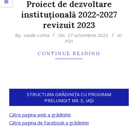
Proiect de dezvoltare
instituțională 2022-2027
revizuit 2023
2023-
By:
vasile-conta
On:
27 octombrie 2023
In:
PDI
10-
27
CONTINUE READING
STRUCTURA GRĂDINIȚA CU PROGRAM
PRELUNGIT NR. 3, IAȘI
Către pagina web a grădiniței
Către pagina de Facebook a grădiniței