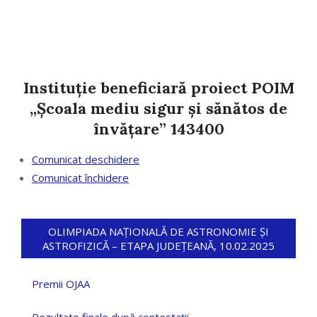
Instituție beneficiară proiect POIM
„Școala mediu sigur și sănătos de
învățare” 143400
Comunicat deschidere
Comunicat închidere
OLIMPIADA NAȚIONALĂ DE ASTRONOMIE ȘI
ASTROFIZICĂ – ETAPA JUDEȚEANĂ, 10.02.2025
Premii OJAA