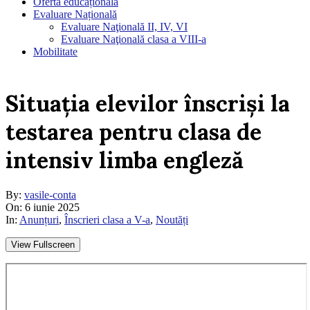
Oferta educațională
Evaluare Națională
Evaluare Naţională II, IV, VI
Evaluare Naţională clasa a VIII-a
Mobilitate
Situația elevilor înscriși la
testarea pentru clasa de
intensiv limba engleză
By:
vasile-conta
On:
6 iunie 2025
In:
Anunțuri
,
Înscrieri clasa a V-a
,
Noutăți
View Fullscreen