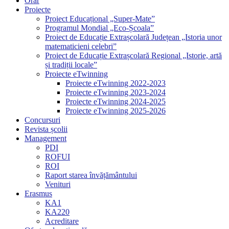
Orar
Proiecte
Proiect Educațional „Super-Mate”
Programul Mondial „Eco-Școala”
Proiect de Educație Extrașcolară Județean „Istoria unor
matematicieni celebri”
Proiect de Educație Extrașcolară Regional „Istorie, artă
și tradiții locale”
Proiecte eTwinning
Proiecte eTwinning 2022-2023
Proiecte eTwinning 2023-2024
Proiecte eTwinning 2024-2025
Proiecte eTwinning 2025-2026
Concursuri
Revista școlii
Management
PDI
ROFUI
ROI
Raport starea învățământului
Venituri
Erasmus
KA1
KA220
Acreditare