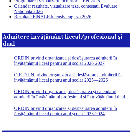
Programarea vizualizării lucrărilor la EN 2026
Calendar rezultate, vizualizare teze, contestatii Evaluare
Națională 2026
Rezultate FINALE intensiv engleza 2026
Admitere învățământ liceal/profesional și
dual
ORDIN privind organizarea și desfășurarea admiterii în
învățământul liceal pentru anul școlar 2026-2027
O R D I N privind organizarea și desfășurarea admiterii în
învățământul liceal pentru anul școlar 2025—2026
ORDIN privind organizarea, desfășurarea și calendarul
admiterii în învățământul profesional și în învățământul dual
pentru anul școlar 2023-2024
ORDIN privind organizarea și desfășurarea admiterii în
învățământul liceal pentru anul școlar 2023-2024