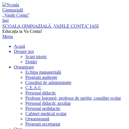
Skip
to
content
ȘCOALA GIMNAZIALĂ „VASILE CONTA” IAȘI
Educația ta Va Conta!
Primary
Menu
Navigation
Acasă
Menu
Despre noi
Scurt istoric
Dotări
Organizare
Echipa managerială
Program audiențe
Consiliul de administrație
C.E.A.C
Personal didactic
Profesor logoped, profesor de sprijin, consilier școlar
Personal didactic auxiliar
Personal nedidactic
Cabinet medical școlar
Organigramă
Program secretariat