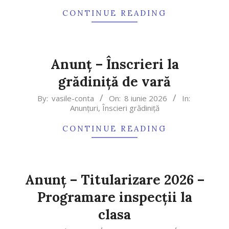
08
CONTINUE READING
Anunț – Înscrieri la
grădiniță de vară
2026-
By:
vasile-conta
On:
8 iunie 2026
In:
Anunțuri
,
Înscieri grădiniță
06-
08
CONTINUE READING
Anunț – Titularizare 2026 –
Programare inspecții la
clasa