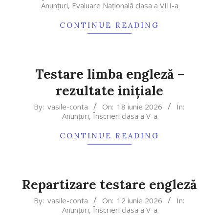
Anunțuri
,
Evaluare Naţională clasa a VIII-a
07-
01
CONTINUE READING
Testare limba engleză –
rezultate inițiale
2026-
By:
vasile-conta
On:
18 iunie 2026
In:
Anunțuri
,
Înscrieri clasa a V-a
06-
18
CONTINUE READING
Repartizare testare engleză
2026-
By:
vasile-conta
On:
12 iunie 2026
In:
Anunțuri
,
Înscrieri clasa a V-a
06-