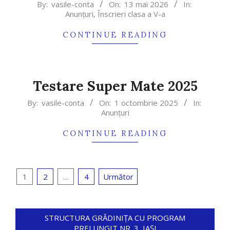
2026-
By:
vasile-conta
On:
13 mai 2026
In:
Anunțuri
,
Înscrieri clasa a V-a
05-
13
CONTINUE READING
Testare Super Mate 2025
2025-
By:
vasile-conta
On:
1 octombrie 2025
In:
Anunțuri
10-
01
CONTINUE READING
Paginație
1
2
…
4
Următor
articole
STRUCTURA GRĂDINIȚA CU PROGRAM
PRELUNGIT NR. 3, IAȘI