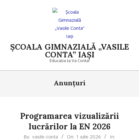
Skip
to
content
ȘCOALA GIMNAZIALĂ „VASILE
CONTA” IAȘI
Educația ta Va Conta!
Primary
Anunțuri
Navigation
Menu
Programarea vizualizării
lucrărilor la EN 2026
2026-
By:
vasile-conta
On:
1 iulie 2026
In: