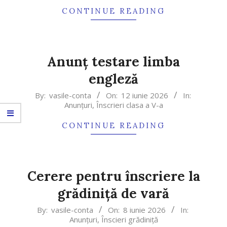
12
CONTINUE READING
Anunț testare limba
engleză
2026-
By:
vasile-conta
On:
12 iunie 2026
In:
Anunțuri
,
Înscrieri clasa a V-a
06-
12
CONTINUE READING
Cerere pentru înscriere la
grădiniță de vară
2026-
By:
vasile-conta
On:
8 iunie 2026
In:
Anunțuri
,
Înscieri grădiniță
06-