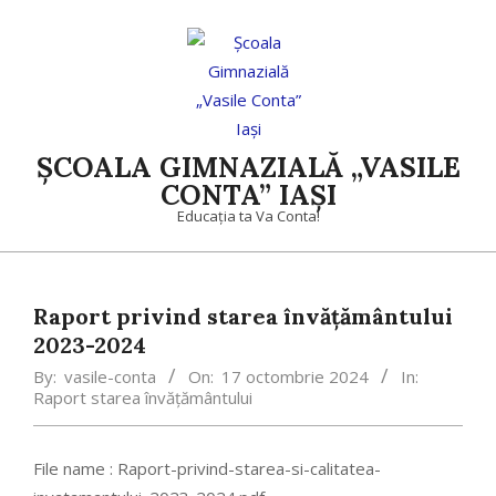
Skip
to
content
ȘCOALA GIMNAZIALĂ „VASILE
CONTA” IAȘI
Educația ta Va Conta!
Primary
Navigation
Raport privind starea învățământului
Menu
2023-2024
By:
vasile-conta
On:
17 octombrie 2024
In:
Raport starea învățământului
File name : Raport-privind-starea-si-calitatea-