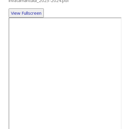
invatamantului_2023-2024.pdf
View Fullscreen