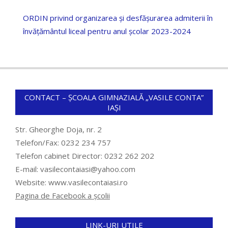
dual pentru anul școlar 2023-2024
ORDIN privind organizarea și desfășurarea admiterii în
învățământul liceal pentru anul școlar 2023-2024
CONTACT – ȘCOALA GIMNAZIALĂ „VASILE CONTA”
IAȘI
Str. Gheorghe Doja, nr. 2
Telefon/Fax: 0232 234 757
Telefon cabinet Director: 0232 262 202
E-mail: vasilecontaiasi@yahoo.com
Website: www.vasilecontaiasi.ro
Pagina de Facebook a școlii
LINK-URI UTILE