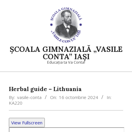
Skip
to
content
ȘCOALA GIMNAZIALĂ „VASILE
CONTA” IAȘI
Educația ta Va Conta!
Primary
Navigation
Herbal guide – Lithuania
Menu
By:
vasile-conta
On:
16 octombrie 2024
In:
KA220
View Fullscreen