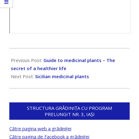
2024-
10-
Previous Post:
Guide to medicinal plants – The
16
secret of a healthier life
Next Post:
Sicilian medicinal plants
STRUCTURA GRĂDINIȚA CU PROGRAM
PRELUNGIT NR. 3, IAȘI
Către pagina web a grădiniței
Către pagina de Facebook a grădiniței