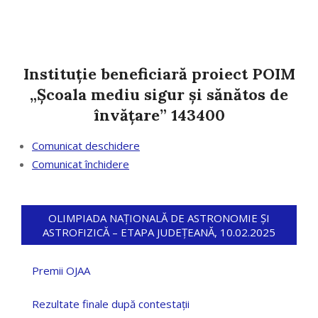
Instituție beneficiară proiect POIM
„Școala mediu sigur și sănătos de
învățare” 143400
Comunicat deschidere
Comunicat închidere
OLIMPIADA NAȚIONALĂ DE ASTRONOMIE ȘI
ASTROFIZICĂ – ETAPA JUDEȚEANĂ, 10.02.2025
Premii OJAA
Rezultate finale după contestații