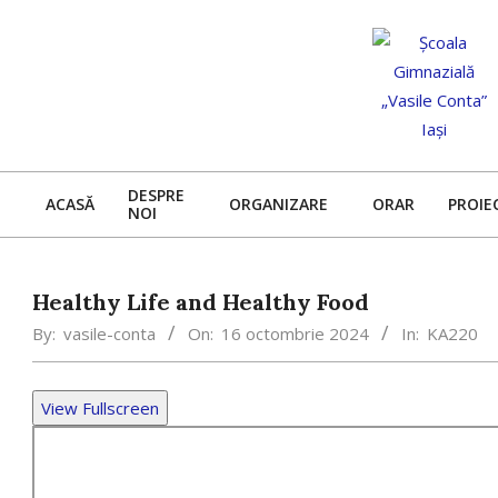
Skip
to
content
DESPRE
ACASĂ
ORGANIZARE
ORAR
PROIE
NOI
Healthy Life and Healthy Food
By:
vasile-conta
On:
16 octombrie 2024
In:
KA220
View Fullscreen