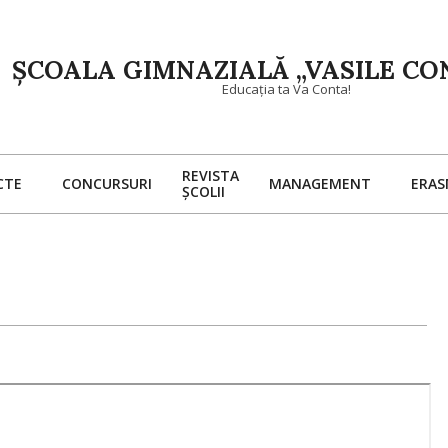
ȘCOALA GIMNAZIALĂ „VASILE CON
Educația ta Va Conta!
REVISTA
CTE
CONCURSURI
MANAGEMENT
ERA
ȘCOLII
Primary
Navigation
Menu