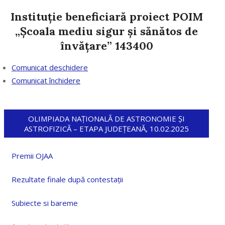
Instituție beneficiară proiect POIM
„Școala mediu sigur și sănătos de
învățare” 143400
Comunicat deschidere
Comunicat închidere
OLIMPIADA NAȚIONALĂ DE ASTRONOMIE ȘI
ASTROFIZICĂ – ETAPA JUDEȚEANĂ, 10.02.2025
Premii OJAA
Rezultate finale după contestații
Subiecte si bareme