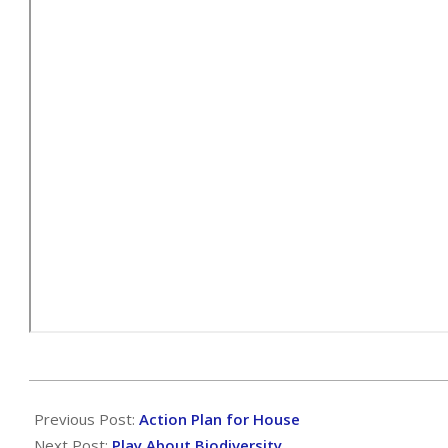
2024-
10-
Previous Post:
Action Plan for House
16
Next Post:
Play About Biodiversity