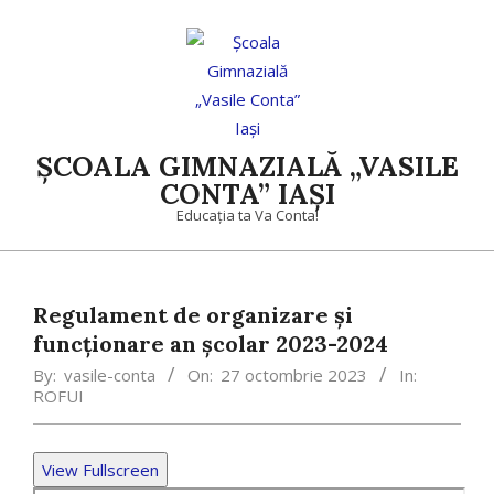
Skip
to
content
ȘCOALA GIMNAZIALĂ „VASILE
CONTA” IAȘI
Educația ta Va Conta!
Primary
Navigation
Regulament de organizare și
Menu
funcționare an școlar 2023-2024
By:
vasile-conta
On:
27 octombrie 2023
In:
ROFUI
View Fullscreen