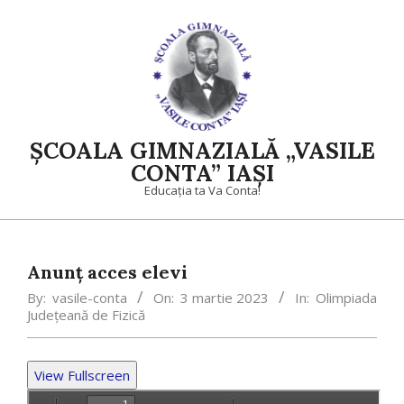
Skip
to
content
ȘCOALA GIMNAZIALĂ „VASILE
CONTA” IAȘI
Educația ta Va Conta!
Primary
Navigation
Anunț acces elevi
Menu
By:
vasile-conta
On:
3 martie 2023
In:
Olimpiada
Județeană de Fizică
View Fullscreen